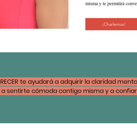
misma y te permitirá conver
¡Charlemos!
RECER te ayudará a adquirir la claridad menta
 sentirte cómoda contigo misma y a confiar 