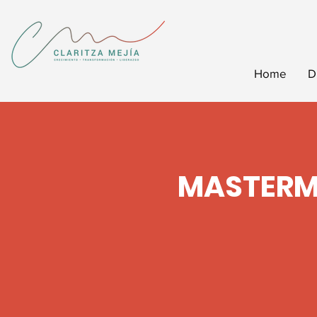
Home
D
MASTERM