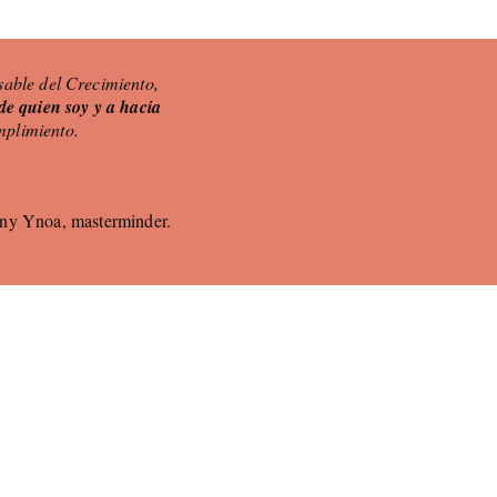
sable del Crecimiento,
 de quien soy y a hacia
mplimiento.
ny Ynoa, masterminder.