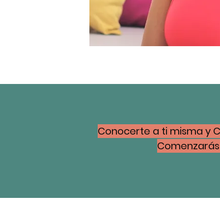
Conocerte a ti misma y C
Comenzarás a