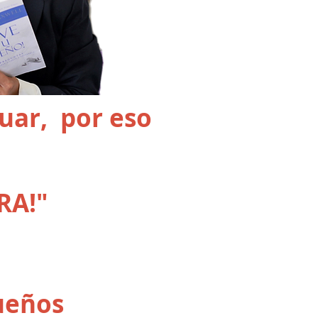
uar, por eso
RA!"
sueños