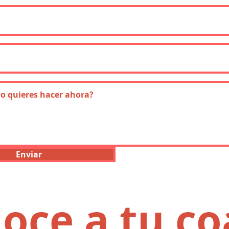
Enviar
oce a tu c