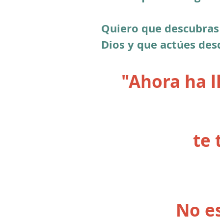
Quiero que descubras
Dios y que
actúes desd
"Ahora ha 
te 
No es