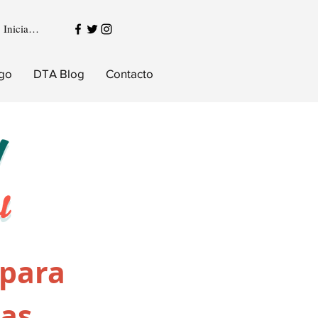
Iniciar sesión
igo
DTA Blog
Contacto
 para
sas