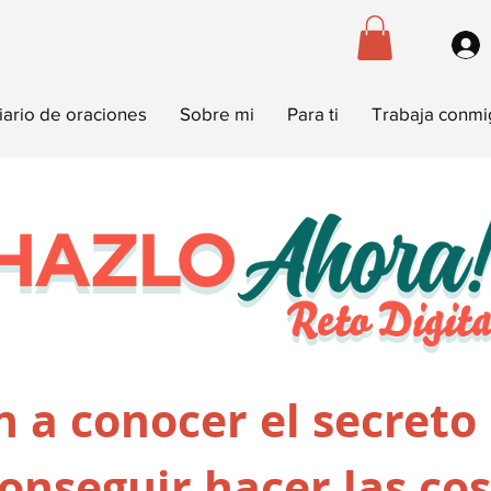
iario de oraciones
Sobre mi
Para ti
Trabaja conm
 a conocer el secreto
onseguir hacer las co