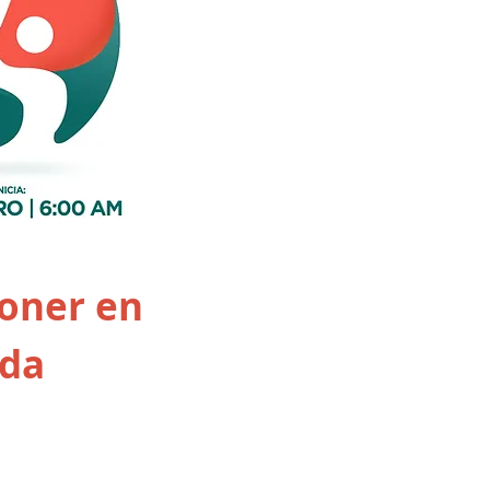
poner en
ada